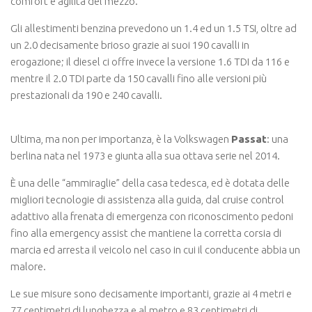
comfort e agilità del mezzo.
Gli allestimenti benzina prevedono un 1.4 ed un 1.5 TSI, oltre ad
un 2.0 decisamente brioso grazie ai suoi 190 cavalli in
erogazione; il diesel ci offre invece la versione 1.6 TDI da 116 e
mentre il 2.0 TDI parte da 150 cavalli fino alle versioni più
prestazionali da 190 e 240 cavalli.
Ultima, ma non per importanza, è la Volkswagen
Passat
: una
berlina nata nel 1973 e giunta alla sua ottava serie nel 2014.
È una delle “ammiraglie” della casa tedesca, ed è dotata delle
migliori tecnologie di assistenza alla guida, dal cruise control
adattivo alla frenata di emergenza con riconoscimento pedoni
fino alla emergency assist che mantiene la corretta corsia di
marcia ed arresta il veicolo nel caso in cui il conducente abbia un
malore.
Le sue misure sono decisamente importanti, grazie ai 4 metri e
77 centimetri di lunghezza e al metro e 83 centimetri di