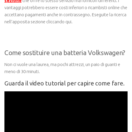
sezione
che offre lo stesso servizio ma fornitori differenti. I
vantaggi potrebbero essere costi inferiori o ricambisti online che
accettano pagamenti anche in contrassegno. Eseguite la ricerca
nell’apposita sezione cliccando qui.
Come sostituire una batteria Volkswagen?
Non ci vuole una laurea, ma pochi attrezzi, un paio di guanti e
meno di 30 minuti.
Guarda il video tutorial per capire come fare.