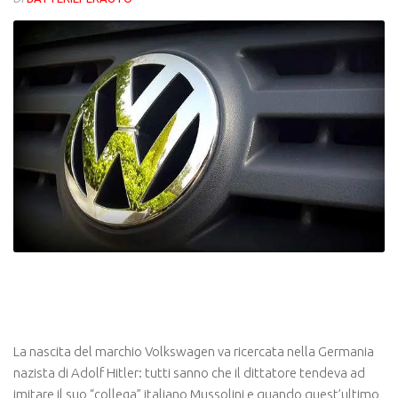
La nascita del marchio Volkswagen va ricercata nella Germania
nazista di Adolf Hitler: tutti sanno che il dittatore tendeva ad
imitare il suo “collega” italiano Mussolini e quando quest’ultimo