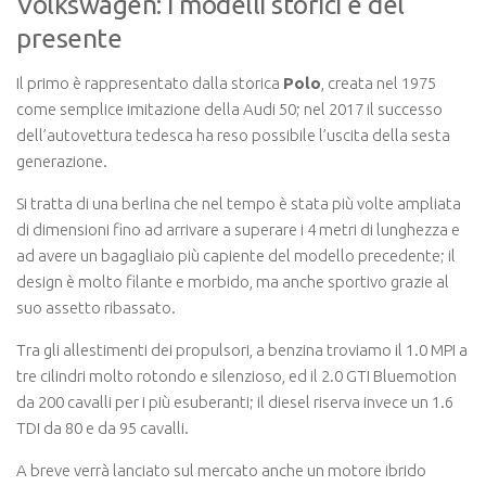
Volkswagen: i modelli storici e del
presente
Il primo è rappresentato dalla storica
Polo
, creata nel 1975
come semplice imitazione della Audi 50; nel 2017 il successo
dell’autovettura tedesca ha reso possibile l’uscita della sesta
generazione.
Si tratta di una berlina che nel tempo è stata più volte ampliata
di dimensioni fino ad arrivare a superare i 4 metri di lunghezza e
ad avere un bagagliaio più capiente del modello precedente; il
design è molto filante e morbido, ma anche sportivo grazie al
suo assetto ribassato.
Tra gli allestimenti dei propulsori, a benzina troviamo il 1.0 MPI a
tre cilindri molto rotondo e silenzioso, ed il 2.0 GTI Bluemotion
da 200 cavalli per i più esuberanti; il diesel riserva invece un 1.6
TDI da 80 e da 95 cavalli.
A breve verrà lanciato sul mercato anche un motore ibrido