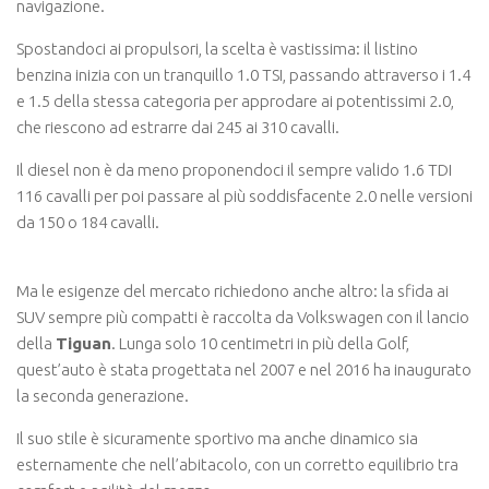
navigazione.
Spostandoci ai propulsori, la scelta è vastissima: il listino
benzina inizia con un tranquillo 1.0 TSI, passando attraverso i 1.4
e 1.5 della stessa categoria per approdare ai potentissimi 2.0,
che riescono ad estrarre dai 245 ai 310 cavalli.
Il diesel non è da meno proponendoci il sempre valido 1.6 TDI
116 cavalli per poi passare al più soddisfacente 2.0 nelle versioni
da 150 o 184 cavalli.
Ma le esigenze del mercato richiedono anche altro: la sfida ai
SUV sempre più compatti è raccolta da Volkswagen con il lancio
della
Tiguan
. Lunga solo 10 centimetri in più della Golf,
quest’auto è stata progettata nel 2007 e nel 2016 ha inaugurato
la seconda generazione.
Il suo stile è sicuramente sportivo ma anche dinamico sia
esternamente che nell’abitacolo, con un corretto equilibrio tra