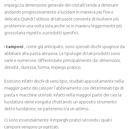
impiego,la dimensione generale dei cristalli tende a diminuire
andando progressivamente a lucidare in maniera più fine e
delicata.Quindi l’utilizzo di tali paste consente di risolvere più
problemi in una volta sola,anche se in maniera leggermente più
grossolana rispetto a prodotti specifici.
I
tamponi
, come già anticipato, sono speciali dischi spugnosi da
abbinare alla pasta abrasiva. Le tipologie di tali prodotti sono
varie e numerose, differenziate principalmente da: dimensioni,
densità , durezza, forma, impiego pratico.
Esistono infatti dischi di vario tipo, studiati appositamente nella
maggior parte dei casi per l’abbinamento con determinati tipi di
pasta e macchine utensili. Infatti nella maggior parte dei casi la
lucidatura viene eseguita sfruttando un apposito strumento
detto lucidatrice, ne parleremo tra un attimo.
Ci sono essenzialmente 4 impieghi pratici secondo i quali i
tamponi vengono progettati.