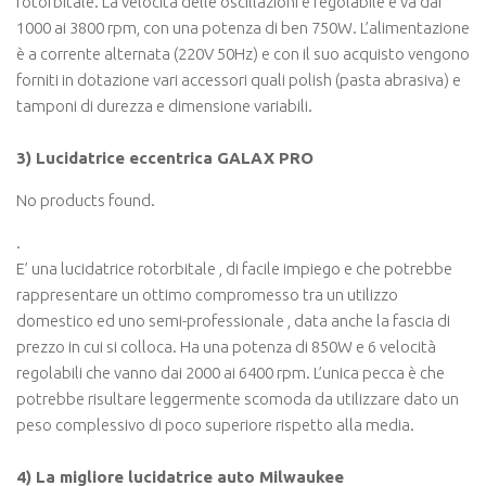
rotorbitale. La velocità delle oscillazioni è regolabile e va dai
1000 ai 3800 rpm, con una potenza di ben 750W. L’alimentazione
è a corrente alternata (220V 50Hz) e con il suo acquisto vengono
forniti in dotazione vari accessori quali polish (pasta abrasiva) e
tamponi di durezza e dimensione variabili.
3) Lucidatrice eccentrica GALAX PRO
No products found.
.
E’ una lucidatrice rotorbitale , di facile impiego e che potrebbe
rappresentare un ottimo compromesso tra un utilizzo
domestico ed uno semi-professionale , data anche la fascia di
prezzo in cui si colloca. Ha una potenza di 850W e 6 velocità
regolabili che vanno dai 2000 ai 6400 rpm. L’unica pecca è che
potrebbe risultare leggermente scomoda da utilizzare dato un
peso complessivo di poco superiore rispetto alla media.
4) La migliore lucidatrice auto Milwaukee