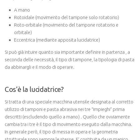
A mano
Rotoidale (movimento del tampone solo rotatorio)
Roto-orbitale (movimento del tampone rotatorio e
orbitale)
Eccentrica (mediante apposita lucidatrice)
Si può già intuire quanto sia importante definire in partenza , a
seconda delle necessità, il tipo di tampone, la tipologia di pasta
da abbinargli e il modo di operare.
Cos’è la lucidatrice?
Si tratta di una speciale macchina utensile designata al corretto
utilizzo di tamponi e pasta abrasiva nei tre “impieghi” prima
descritti (escludendo quello a mano) . Quello che ovviamente
cambia tra i tre è il tipo di movimento eseguito dalla macchina.
In generale però, il tipo di messa in opera e la geometria
strutturale sono sempre le stesse. E’ costituita da un manico ,