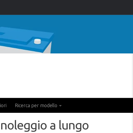
iori
Ricerca per modello
 noleggio a lungo