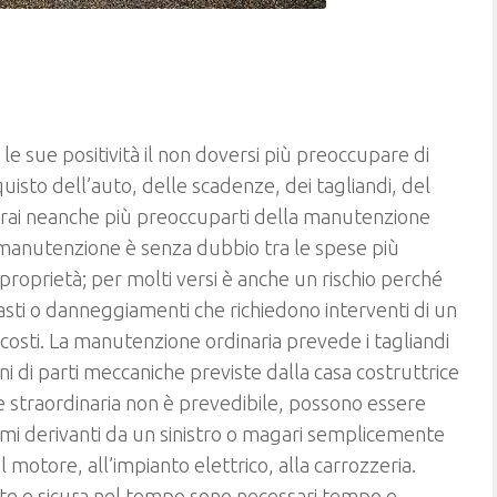
le sue positività il non doversi più preoccupare di
quisto dell’auto, delle scadenze, dei tagliandi, del
ovrai neanche più preoccuparti della manutenzione
a manutenzione è senza dubbio tra le spese più
 proprietà; per molti versi è anche un rischio perché
i o danneggiamenti che richiedono interventi di un
costi. La manutenzione ordinaria prevede i tagliandi
ni di parti meccaniche previste dalla casa costruttrice
ne straordinaria non è prevedibile, possono essere
lemi derivanti da un sinistro o magari semplicemente
l motore, all’impianto elettrico, alla carrozzeria.
nte e sicura nel tempo sono necessari tempo e